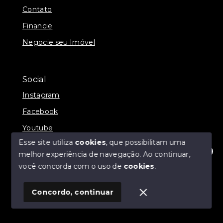
Contato
Financie
Negocie seu Imóvel
Social
Instagram
Facebook
Youtube
Esse site utiliza
cookies
, que possibilitam uma
melhor experiência de navegação.
Ao continuar,
Olá! Estamos disponíveis para te ajudar.
você concorda com o uso de
cookies
.
© Copyright 2026 - Grundemann Imóveis - Todos os
direitos reservados
Concordo, continuar
SITE PARA IMOBILIARIA