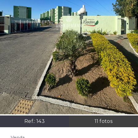
Ref.:
143
11
fotos
Venda