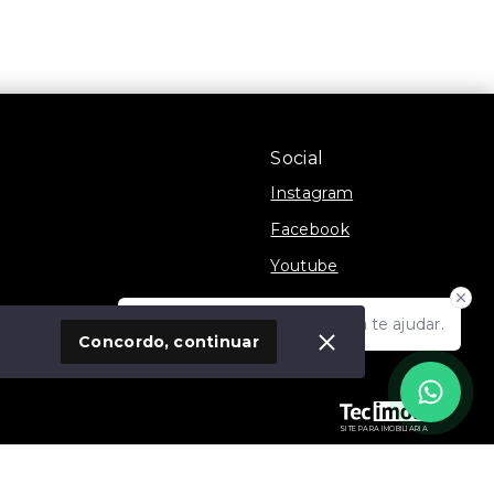
Três Vendas - Pelotas/RS
S
Social
Instagram
Facebook
Youtube
Olá! Estamos disponíveis para te ajudar.
 Imóvel
Concordo, continuar
SITE PARA IMOBILIARIA