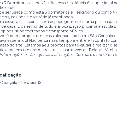
 3 Dormitórios, sendo 1 suíte, essa residência é o lugar ideal 
ticidade.
e ser usada como está 3 dormitorios e 1 escritorio ou como 4 
rtos, cozinha e escritório já mobiliados.
m disso, a casa conta com espaço gourmet e uma piscina para
r de casa. E o melhor de tudo é a localização próxima a escolas, 
ppings, supermercados e transporte público.
você quer comprar uma casa alvenaria no bairro São Gonçalo 
tava esperando! Não perca mais tempo e entre em contato co
tato do site. Estamos aqui prontos para te ajudar a realizar o 
ticidade em um dos bairros mais charmosos de Pelotas. Venha 
informações estão sujeitas a alterações. Consulte o corretor r
calização
 Gonçalo - Pelotas/RS