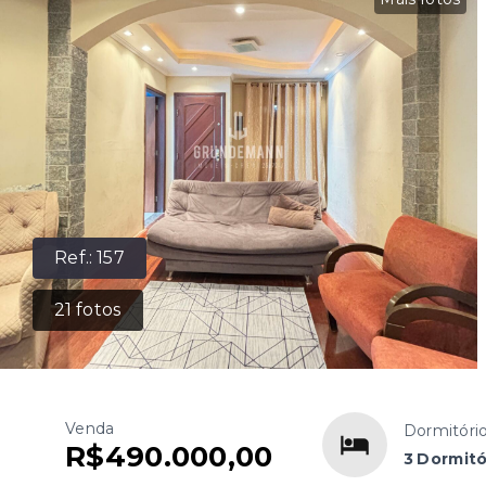
Ref.:
157
21
fotos
Venda
Dormitóri
R$490.000,00
3 Dormitó