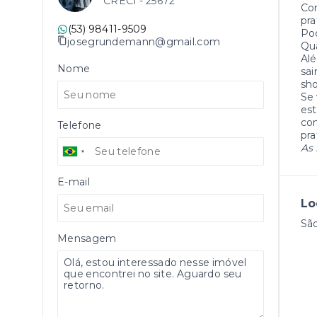
CRECI -
25672
Com
pra
(53) 98411-9509
Pod
josegrundemann@gmail.com
Qua
Alé
Nome
sai
sho
Se 
es
con
Telefone
pra
As 
E-mail
Lo
São
Mensagem