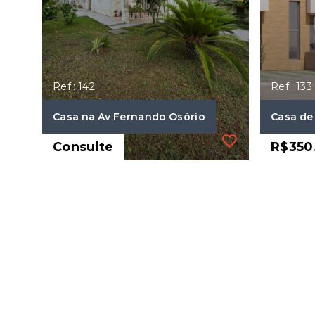
Ref.: 142
Ref.: 133
Casa na Av Fernando Osório
Casa de
Consulte
R$350
Ref.: 142
Ref.: 133
Casa na Av Fernando Osório
Casa de
Consulte
R$350
3 Dormitórios, sendo 1
3 Dor
suíte
suíte
4 Vagas
2 Va
320 m²