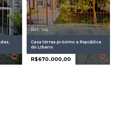
Ref.: 146
das,
Casa térrea próximo a República
do Líbano
R$670.000,00
Ref.: 146
das,
Casa térrea próximo a República
do Líbano
R$670.000,00
3 Dormitórios, sendo 1
suíte
3 Vagas