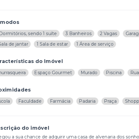
ômodos
Dormitórios, sendo 1 suíte
3 Banheiros
2 Vagas
Garag
Sala de jantar
1 Sala de estar
1 Área de serviço
racterísticas do Imóvel
hurrasqueira
Espaço Gourmet
Murado
Piscina
Rua
oximidades
scola
Faculdade
Farmácia
Padaria
Praça
Shopp
scrição do imóvel
gou a sua chance de adquirir uma casa de alvenaria dos sonho