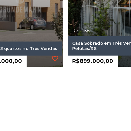
Ref.: 136
Casa Sobrado em Três Ven
 3 quartos no Três Vendas
Pelotas/RS
.000,00
R$899.000,00
Ref.: 136
 3 quartos no Três Vendas
Casa Sobrado em Três Ven
Pelotas/RS
.000,00
R$899.000,00
mitórios, sendo 1
3 Dormitórios, sendo 2
suítes
gas
2 Vagas
307 m²