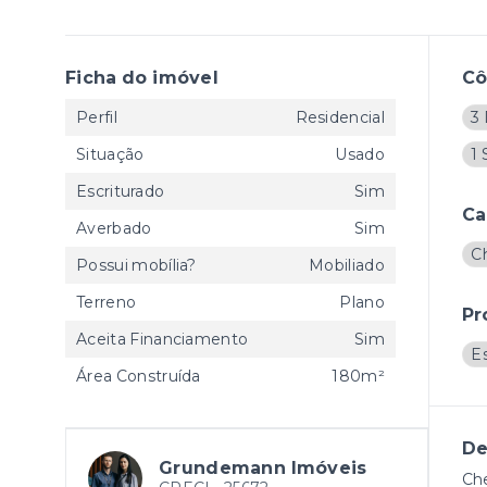
Ficha do imóvel
C
Perfil
Residencial
3 
Situação
Usado
1 
Escriturado
Sim
Ca
Averbado
Sim
C
Possui mobília?
Mobiliado
Terreno
Plano
Pr
Aceita Financiamento
Sim
E
Área Construída
180m²
De
Grundemann Imóveis
Che