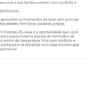
para você e sua família viverem com conforto e
dormitórios.
 aproveitar os momentos de lazer sem precisar
faculdades, farmácias, padarias, praças,
em Pelotas-RS, essa é a oportunidade que você
nosco agora mesmo através do formulário de
seu sonho da casa própria. Viva com conforto e
conhecer e se encantar com essa incrível casa!
esponsável.