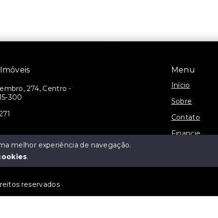
Vendas - Pelotas/RS
Três Vendas - Pelotas/R
móveis
Menu
Início
embro, 274, Centro -
15-300
Sobre
271
Contato
Financie
 uma melhor experiência de navegação.
Negocie seu
cookies
.
reitos reservados