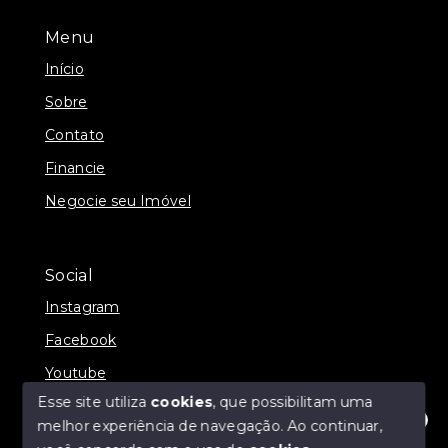
Menu
Início
Sobre
Contato
Financie
Negocie seu Imóvel
Social
Instagram
Facebook
Youtube
Esse site utiliza
cookies
, que possibilitam uma
melhor experiência de navegação.
Ao continuar,
Olá! Estamos disponíveis para te ajudar.