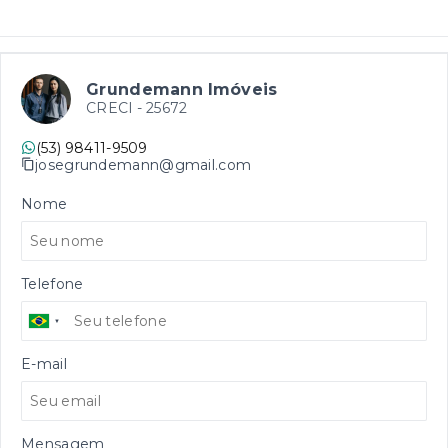
Grundemann Imóveis
CRECI -
25672
(53) 98411-9509
josegrundemann@gmail.com
Nome
Telefone
E-mail
Mensagem