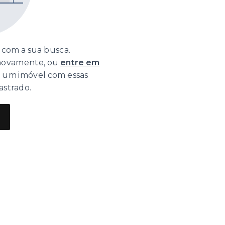
com a sua busca.
 novamente, ou
entre em
o um imóvel com essas
astrado.