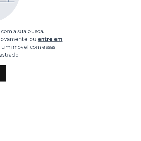
com a sua busca.
 novamente, ou
entre em
o um imóvel com essas
astrado.